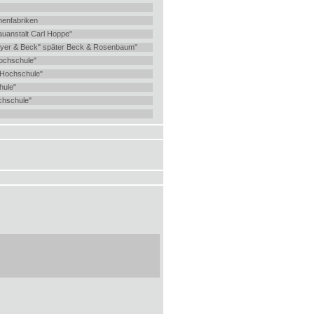
nenfabriken
auanstalt Carl Hoppe"
leyer & Beck" später Beck & Rosenbaum"
Hochschule"
 Hochschule"
hule"
chschule"