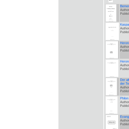
Bemerk
Autho
Publi
Kaspar
Autho
Publi
Herons
Autho
Publi
Herons
Author
Publi
Der al
der Te
Autho
Publi
Philon
Autho
Publi
Evange
Autho
Publi