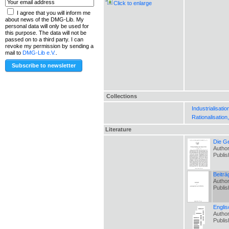
Click to enlarge
I agree that you will inform me
about news of the DMG-Lib. My
personal data will only be used for
this purpose. The data will not be
passed on to a third party. I can
revoke my permission by sending a
mail to
DMG-Lib e.V.
.
Collections
Industrialisati
Rationalisation
Literature
Die Ge
Autho
Publi
Beitr
Autho
Publi
Englis
Author
Publi