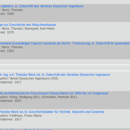
 atlantico, in: Zeitschrift des Vereines Deutscher Ingenieure
r: Beck, Theodor
shed:
1906
äge zur Geschichte des Maschinenbaues
: Beck, Theodor; Manegold, Karl-Heinz
shed:
1970
ometrie krummliniger Figuren Leonardo da Vinci's : Fortsetzung, in: Zeitschrift für gewerblic
r: Beck, Theodor
shed:
1903
r. Ing. e.h. Theodor Beck tot, in: Zeitschrift des Vereines Deutscher Ingenieure
uthor: Verein Deutscher Ingenieure (VDI)
Published:
1917
Die technikhistorische Forschung in Deutschland von 1800 bis zur Gegenwart
uthor: König, Wolfgang (Ed.); Schneider, Helmuth (Ed.)
Published:
2007
heodor Beck tot, in: Geschichtsblätter für Technik, Industrie und Gewerbe
Author: Feldhaus, Franz Maria
Published:
1917