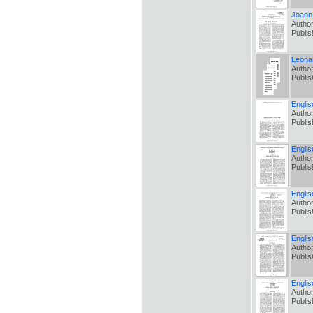
Joann 
Autho
Publi
Leonar
Autho
Publi
Englis
Autho
Publi
Englis
Autho
Publi
Englis
Autho
Publi
Engli
Autho
Publi
Englis
Author
Publi