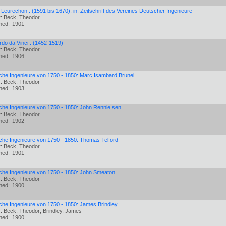
Leurechon : (1591 bis 1670), in: Zeitschrift des Vereines Deutscher Ingenieure
r: Beck, Theodor
shed:
1901
do da Vinci : (1452-1519)
r: Beck, Theodor
shed:
1906
che Ingenieure von 1750 - 1850: Marc Isambard Brunel
r: Beck, Theodor
shed:
1903
che Ingenieure von 1750 - 1850: John Rennie sen.
r: Beck, Theodor
shed:
1902
che Ingenieure von 1750 - 1850: Thomas Telford
r: Beck, Theodor
shed:
1901
sche Ingenieure von 1750 - 1850: John Smeaton
r: Beck, Theodor
shed:
1900
che Ingenieure von 1750 - 1850: James Brindley
: Beck, Theodor; Brindley, James
shed:
1900