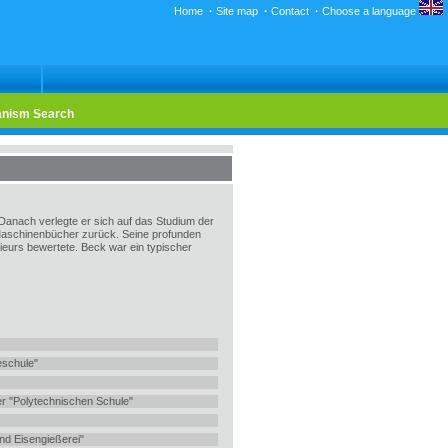
Home
·
Site map
·
Contact
·
Choose a language
nism Search
Danach verlegte er sich auf das Studium der
Maschinenbücher zurück. Seine profunden
nieurs bewertete. Beck war ein typischer
schule"
r "Polytechnischen Schule"
und Eisengießerei"