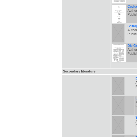
Codice
Autho
Publi
Beitr
Author
Publi
Die Ge
Autho
Publi
Secondary literature
D
A
A
T