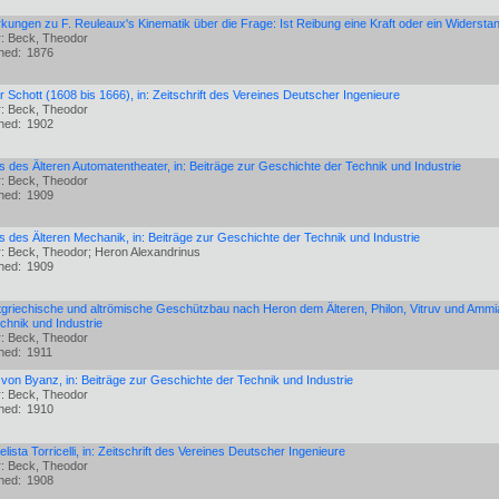
ungen zu F. Reuleaux's Kinematik über die Frage: Ist Reibung eine Kraft oder ein Widersta
r: Beck, Theodor
shed:
1876
 Schott (1608 bis 1666), in: Zeitschrift des Vereines Deutscher Ingenieure
r: Beck, Theodor
shed:
1902
 des Älteren Automatentheater, in: Beiträge zur Geschichte der Technik und Industrie
r: Beck, Theodor
shed:
1909
 des Älteren Mechanik, in: Beiträge zur Geschichte der Technik und Industrie
: Beck, Theodor; Heron Alexandrinus
shed:
1909
tgriechische und altrömische Geschützbau nach Heron dem Älteren, Philon, Vitruv und Ammia
chnik und Industrie
r: Beck, Theodor
shed:
1911
 von Byanz, in: Beiträge zur Geschichte der Technik und Industrie
r: Beck, Theodor
shed:
1910
lista Torricelli, in: Zeitschrift des Vereines Deutscher Ingenieure
r: Beck, Theodor
shed:
1908