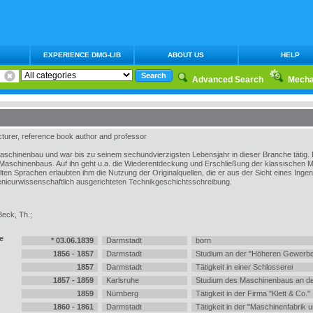
EXPERIENCE DMG-LIB
ABOUT US
HELP
Advanced Search
Mecha
urer, reference book author and professor
aschinenbau und war bis zu seinem sechundvierzigsten Lebensjahr in dieser Branche tätig. 
Maschinenbaus. Auf ihn geht u.a. die Wiederentdeckung und Erschließung der klassischen 
lten Sprachen erlaubten ihm die Nutzung der Originalquellen, die er aus der Sicht eines Inge
genieurwissenschaftlich ausgerichteten Technikgeschichtsschreibung.
eck, Th.;
e
* 03.06.1839
Darmstadt
born
1856 - 1857
Darmstadt
Studium an der "Höheren Gewerbe
1857
Darmstadt
Tätigkeit in einer Schlosserei
1857 - 1859
Karlsruhe
Studium des Maschinenbaus an de
1859
Nürnberg
Tätigkeit in der Firma "Klett & Co."
1860 - 1861
Darmstadt
Tätigkeit in der "Maschinenfabrik 