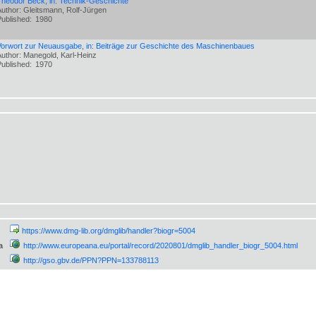
Theodor Beck, in: Technik-Geschichte
Author: Gleitsmann, Rolf-Jürgen
Published:
1980
Vorwort zur Neuausgabe, in: Beiträge zur Geschichte des Maschinenbaues
Author: Manegold, Karl-Heinz
Published:
1970
https://www.dmg-lib.org/dmglib/handler?biogr=5004
a
http://www.europeana.eu/portal/record/2020801/dmglib_handler_biogr_5004.html
http://gso.gbv.de/PPN?PPN=133788113