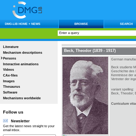
DMG-LIB HOME + NEWS
BROWSE
SEARCH
Literature
Beck, Theodor (1839 - 1917)
Mechanism descriptions
Persons
German manufact
Interactive animations
Beck studierte M
Videos
Geschichte des 
Kenntnisse der a
CAx-files
Vertreter der in
Images
Thesaurus
variant spelling:
Software
Beck, Theodor; B
Mechanisms worldwide
Curriculum vita
Follow us
Newsletter
Get the latest news straight to your
email inbox.