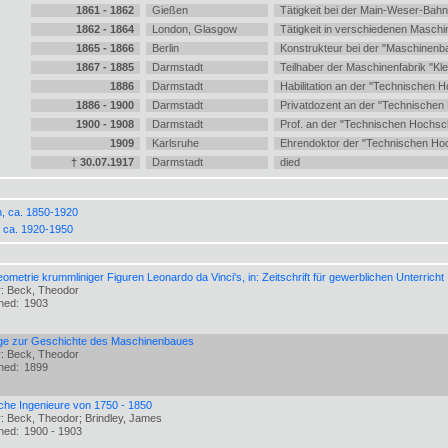
1861 - 1862
Gießen
Tätigkeit bei der Main-Weser-Bahn
1862 - 1864
London, Glasgow
Tätigkeit in verschiedenen Maschi
1865 - 1866
Berlin
Konstrukteur bei der "Maschinenb
1867 - 1885
Darmstadt
Teilhaber der Maschinenfabrik "K
1886
Darmstadt
Habilitation an der "Technischen 
1886 - 1900
Darmstadt
Privatdozent an der "Technischen
1900 - 1908
Darmstadt
Prof. an der "Technischen Hochsc
1909
Karlsruhe
Ehrendoktor der "Technischen Ho
† 30.07.1917
Darmstadt
died
on, ca. 1850-1920
, ca. 1920-1950
ometrie krummliniger Figuren Leonardo da Vinci's, in: Zeitschrift für gewerblichen Unterricht
r: Beck, Theodor
shed:
1903
äge zur Geschichte des Maschinenbaues
r: Beck, Theodor
shed:
1899
che Ingenieure von 1750 - 1850
: Beck, Theodor; Brindley, James
shed:
1900 - 1903