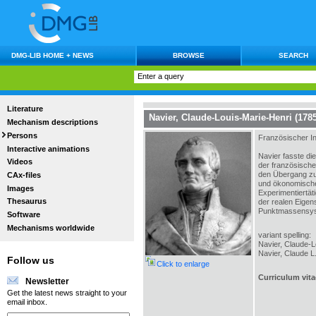
DMG-LIB HOME + NEWS
BROWSE
SEARCH
Literature
Navier, Claude-Louis-Marie-Henri (1785
Mechanism descriptions
Persons
Französischer In
Interactive animations
Navier fasste di
Videos
der französische
den Übergang zu 
CAx-files
und ökonomische 
Images
Experimentiertät
Thesaurus
der realen Eigen
Punktmassensyst
Software
Mechanisms worldwide
variant spelling:
Navier, Claude-L
Navier, Claude L.
Follow us
Click to enlarge
Curriculum vita
Newsletter
Get the latest news straight to your
email inbox.