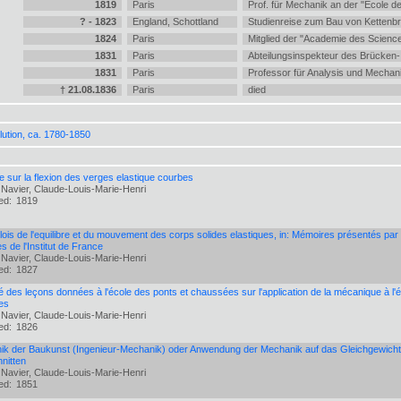
1819
Paris
Prof. für Mechanik an der "École 
? - 1823
England, Schottland
Studienreise zum Bau von Kettenb
1824
Paris
Mitglied der "Academie des Scienc
1831
Paris
Abteilungsinspekteur des Brücken
1831
Paris
Professor für Analysis und Mechani
† 21.08.1836
Paris
died
lution, ca. 1780-1850
 sur la flexion des verges elastique courbes
 Navier, Claude-Louis-Marie-Henri
hed:
1819
 lois de l'equilibre et du mouvement des corps solides elastiques, in: Mémoires présentés pa
s de l'Institut de France
 Navier, Claude-Louis-Marie-Henri
hed:
1827
des leçons données à l'école des ponts et chaussées sur l'application de la mécanique à l'
es
 Navier, Claude-Louis-Marie-Henri
hed:
1826
k der Baukunst (Ingenieur-Mechanik) oder Anwendung der Mechanik auf das Gleichgewicht v
nitten
 Navier, Claude-Louis-Marie-Henri
hed:
1851