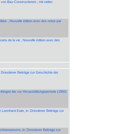
on Bau-Constructionen ; mit vielen
élidor ; Nouvelle édition avec des notes par
soins de la vie ; Nouvelle édition avec des
 Dresdener Beiträge zur Geschichte der
fängen bis zur Herausbildungsperiode (1850)
Leonhard Euler, in: Dresdener Beiträge zur
schinenwesens, in: Dresdener Beiträge zur