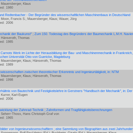
: Mauersberger, Klaus
hed:
1980
and Redtenbacher - Der Begründer des wissenschaftlichen Maschinenbaus in Deutschland
: Moon, Francis S.; Mauersberger, Klaus; Wauer, Jörg
hed:
2006
echanik der Baukunst" ; Zum 150. Todestag des Begründers der Baumechanik L.M.H. Navier
: Hänseroth, Thomas
hed:
1985
 Carnots Werk im Lichte der Herausbildung der Bau- und Maschinenmechanik in Frankreich, in
schen Universität Otto von Guericke, Magdeburg
: Mauersberger, Klaus; Hänseroth, Thomas
hed:
1989
wissenschaften zwischen theoretischer Erkenntnis und Ingenieurtätigkeit, in: NTM
: Mauersberger, Klaus; Hänseroth, Thomas
hed:
1998
rhältnis von Bautechnik und Festigkeitslehre in Gerstners "Handbuch der Mechanik", in: Der
 Kurrer, Karl-Eugen
hed:
2006
twicklung der Zahnrad-Technik ; Zahnformen und Tragfähigkeitsberechnungen
: Seherr-Thoss, Hans Christoph Graf von
hed:
1965
bilder von Ingenieurwissenschaftlern ; eine Sammlung von Biographien aus zwei Jahrhunder
: Sonnemann, Rolf Paul Heinz (Ed.); Buchheim, Gisela (Ed.); Mauersberger, Klaus