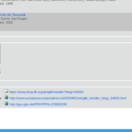
hed:
1989
chte der Baustatik
 Kurrer, Karl-Eugen
hed:
2002
https://www.dmg-lib.org/dmglib/handler?biogr=64004
a
http://www.europeana.eu/portal/record/2020801/dmglib_handler_biogr_64004.html
http://gso.gbv.de/PPN?PPN=133859339