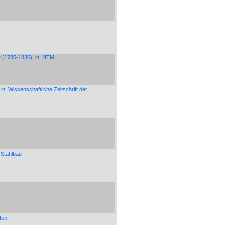
 (1785-1836), in: NTM
: Wissenschaftliche Zeitschrift der
 Stahlbau
ten