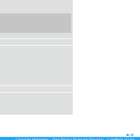
up
Corporate information
·
Data Privacy Protection Provision
·
Conditions of Use