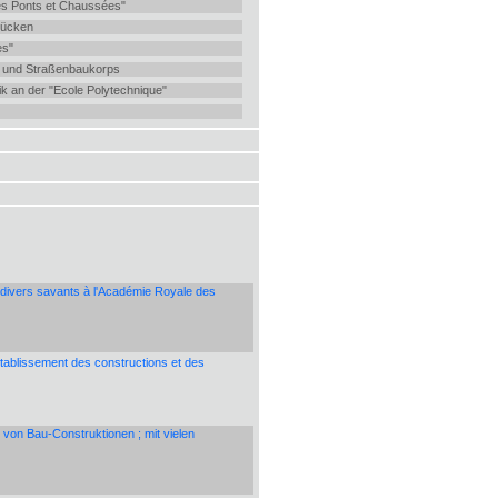
des Ponts et Chaussées"
rücken
es"
- und Straßenbaukorps
k an der "Ecole Polytechnique"
r divers savants à l'Académie Royale des
établissement des constructions et des
on Bau-Construktionen ; mit vielen