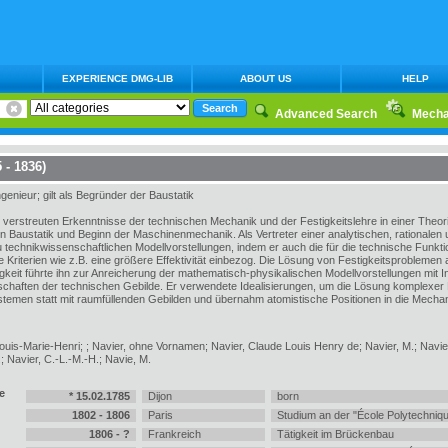
EXPERIENCE DMG-LIB
ABOUT US
HELP
Advanced Search
Mecha
 - 1836)
genieur; gilt als Begründer der Baustatik
e verstreuten Erkenntnisse der technischen Mechanik und der Festigkeitslehre in einer Theo
n Baustatik und Beginn der Maschinenmechanik. Als Vertreter einer analytischen, rationalen 
technikwissenschaftlichen Modellvorstellungen, indem er auch die für die technische Funkti
Kriterien wie z.B. eine größere Effektivität einbezog. Die Lösung von Festigkeitsproblemen a
igkeit führte ihn zur Anreicherung der mathematisch-physikalischen Modellvorstellungen mit 
schaften der technischen Gebilde. Er verwendete Idealisierungen, um die Lösung komplexer 
emen statt mit raumfüllenden Gebilden und übernahm atomistische Positionen in die Mechan
ouis-Marie-Henri; ; Navier, ohne Vornamen; Navier, Claude Louis Henry de; Navier, M.; Navier
; Navier, C.-L.-M.-H.; Navie, M.
e
* 15.02.1785
Dijon
born
1802 - 1806
Paris
Studium an der "École Polytechniq
1806 - ?
Frankreich
Tätigkeit im Brückenbau