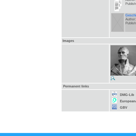
Publis
Geschi
Author:
Publis
Images
Permanent links
DMG-Lib
European
GBV