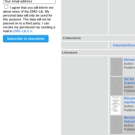
I agree that you will inform me
about news of the DMG-Lib. My
personal data will only be used for
this purpose. The data will not be
passed on to a third party. I can
revoke my permission by sending a
mail to
DMG-Lib e.V.
.
Collections
Industrial Revo
Literature
Memoire
Author:
Publis
Sur les
Science
Author:
Publis
Rèsumé 
machin
Author:
Publis
Mechani
Holzsch
Author:
Publis