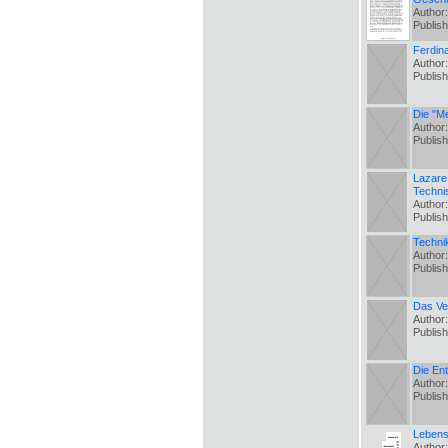
Author
Publis
Ferdin
Author
Publis
Die "M
Author
Publis
Lazare
Techni
Author
Publis
Technik
Author
Publis
Das Ve
Author:
Publis
Die En
Author
Publis
Lebens
Author