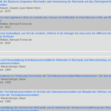
k der Baukunst (Ingenieur-Mechanik) oder Anwendung der Mechanik auf das Gleichgewicht v
nitten
 Navier, Claude-Louis-Marie-Henri
hed:
1879
nce des ingénieurs dans la conduite des travaux de fortification et d'aechitecture civile, par B
er
 Bélidor, Bernard Forest de
hed:
1813
cture hydraulique, our l'art de conduire, d'elever et de ménager les eaux pour les différens be
ar M.Navier
 Bélidor, Bernard Forest de
hed:
1819
n und Herausbildung technikwissenschaftlicher Methoden in Mechanik und Maschinenbau, in:
kwissenschaften
: Mauersberger, Klaus
hed:
1984
nmaterial zur Vorlesung Geschichte der Technikwissenschaften/Maschinenwesen: Von den An
: Mauersberger, Klaus
hed:
1983
der Technikwissenschaften im Schoße der Naturwissenschaften am Beispiel des Werkes von 
chte der Technikwissenschaften
: Mauersberger, Klaus
hed:
1982
rausbildung der technischen Mechanik und ihr Anteil bei der Verwissenschaftlichung des Ma
chte der Technikwissenschaften