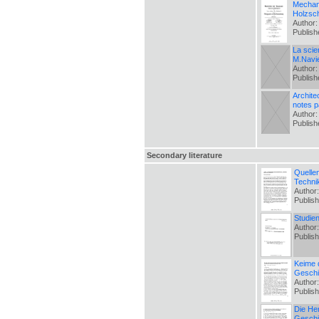
Mechani
Holzsch
Author:
Publis
La scie
M.Navi
Author:
Publis
Archite
notes p
Author:
Publis
Secondary literature
Quelle
Techni
Author
Publis
Studie
Author
Publis
Keime 
Geschi
Author
Publis
Die He
Geschi