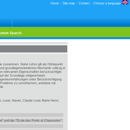
Home
·
Site map
·
Contact
·
Choose a language
nism Search
rie zusammen. Seine Lehre gilt als Höhepunkt
und grundlagenorientierten Mechanik vollzog er
on relevanten Eigenschaften berücksichtigte
uf der Grundlage zielgerichteter
Ingenieurerfahrungen unter Berücksichtigung
Probleme zu vereinfachen, arbeitete mit
ik.
, Louis; Navier, Claude Louis Marie Henri;
ue" und der "École des Ponts et Chaussées"