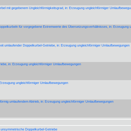
rbel mit gegebenem Ungleichförmigkeitsgrad, in: Erzeugung ungleichförmiger Umlaufbeweg
Doppelkurbeln für vorgegebene Extremwerte des Übersetzungsverhältnisses, in: Erzeugung
eit umlaufender Doppelkurbel-Getriebe, in: Erzeugung ungleichförmiger Umlaufbewegungen
riebe, in: Erzeugung ungleichförmiger Umlaufbewegungen
: Erzeugung ungleichförmiger Umlaufbewegungen
hförmig umlaufendem Abtrieb, in: Erzeugung ungleichförmiger Umlaufbewegungen
 unsymmetrische Doppelkurbel-Getriebe