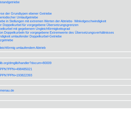
istandgetriebe
lyse der Grundtypen ebener Getriebe
periodischer Umlaufgetriebe
iebe in Stellungen mit extremen Werten der Abtriebs- Winkelgeschwindigkeit
r Doppelkurbel für vorgegebene Übersetzungsgrenzen
pelkurbel mit gegebenem Ungleichförmigkeitsgrad
von Doppelkurbeln für vorgegebene Extremwerte des Übersetzungsverhältnisses
ndigkeit umlaufender Doppelkurbel-Getriebe
zgetriebe
e
leichförmig umlaufendem Abtrieb
lib.org/dmglib/handler?docum=80009
de/PPN?PPN=498485021
de/PPN?PPN=193822393
ilmenau.de