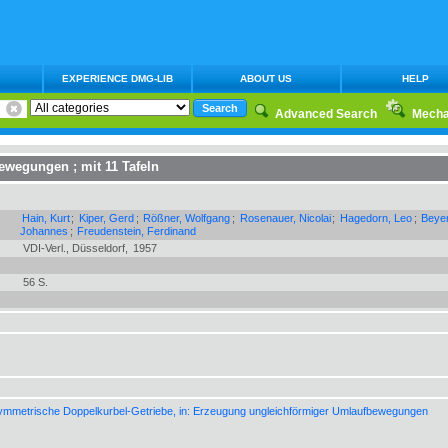
EXPERIENCE DMG-LIB
ABOUT US
HELP
Advanced Search
Mecha
bewegungen
;
mit 11 Tafeln
Hain, Kurt
;
Kiper, Gerd
;
Rößner, Wolfgang
;
Rosenauer, Nicolai
;
Hagedorn, Leo
;
Beyer
Johannes
;
Freudenstein, Ferdinand
VDI-Verl., Düsseldorf,
1957
56 S.
ymmetrische Doppelkurbel-Getriebe, in: Erzeugung ungleichförmiger Umlaufbewegungen