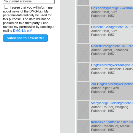
I agree that you will inform me
Das sechsgliedrige Zweistan
about news of the DMG-Lib. My
Author: Hain, Kurt
personal data will only be used for
Published:
1957
this purpose. The data will not be
passed on to a third party. I can
revoke my permission by sending a
Einfache Bandgetriebe, in: 
mail to
DMG-Lib e.V.
.
Author: Hain, Kurt
Published:
1957
Räderkurbelgetriebe, in: Er
Author: Volmer, Johannes
Published:
1957
Ungleichförmigkeitsanalyse 
Author: Freudenstein, Ferdi
Published:
1957
Zur Ungleichförmigkeit peri
Author: Kiper, Gerd
Published:
1957
Viergliedrige Gelenkgetriebe
Author: Rößner, Wolfgang
Published:
1957
Komplexe Synthese einer Do
Author: Rosenauer, Nicolai
Published:
1957