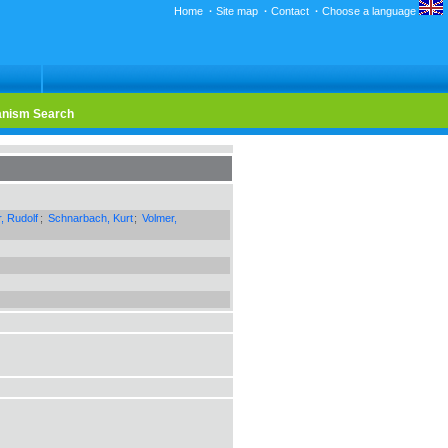
Home
·
Site map
·
Contact
·
Choose a language
nism Search
, Rudolf
;
Schnarbach, Kurt
;
Volmer,