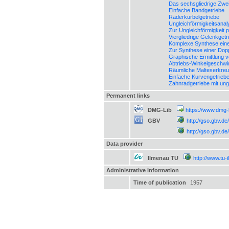
Das sechsgliedrige Zwe
Einfache Bandgetriebe
Räderkurbelgetriebe
Ungleichförmigkeitsana
Zur Ungleichförmigkeit 
Viergliedrige Gelenkgetr
Komplexe Synthese eine
Zur Synthese einer Dop
Graphische Ermittlung 
Abtriebs-Winkelgeschwi
Räumliche Malteserkreu
Einfache Kurvengetrieb
Zahnradgetriebe mit ung
Permanent links
DMG-Lib
https://www.dmg-
GBV
http://gso.gbv.
http://gso.gbv.
Data provider
Ilmenau TU
http://www.tu-
Administrative information
Time of publication
1957