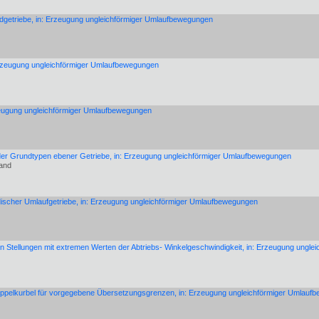
dgetriebe, in: Erzeugung ungleichförmiger Umlaufbewegungen
Erzeugung ungleichförmiger Umlaufbewegungen
zeugung ungleichförmiger Umlaufbewegungen
der Grundtypen ebener Getriebe, in: Erzeugung ungleichförmiger Umlaufbewegungen
nand
odischer Umlaufgetriebe, in: Erzeugung ungleichförmiger Umlaufbewegungen
 in Stellungen mit extremen Werten der Abtriebs- Winkelgeschwindigkeit, in: Erzeugung ung
ppelkurbel für vorgegebene Übersetzungsgrenzen, in: Erzeugung ungleichförmiger Umlauf