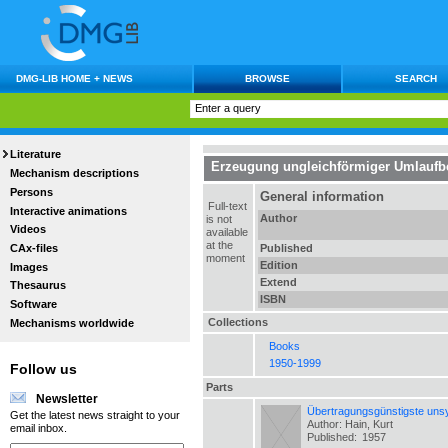
DMG-LIB HOME + NEWS
BROWSE
SEARCH
Literature
Erzeugung ungleichförmiger Umlauf
Mechanism descriptions
Persons
General information
Full-text
Interactive animations
Author
is not
Videos
available
at the
CAx-files
Published
moment
Edition
Images
Extend
Thesaurus
ISBN
Software
Collections
Mechanisms worldwide
Books
1950-1999
Follow us
Parts
Newsletter
Übertragungsgünstigste uns
Get the latest news straight to your
Author: Hain, Kurt
email inbox.
Published:
1957