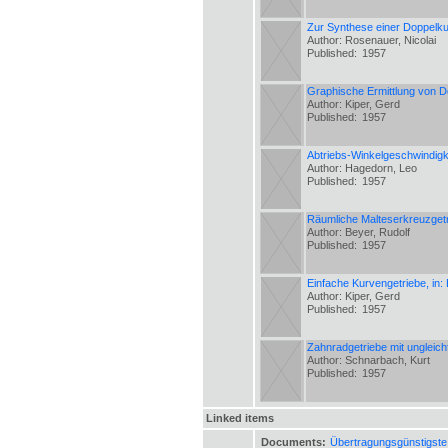
Zur Synthese einer Doppelku
Author: Rosenauer, Nicolai
Published:
1957
Graphische Ermittlung von 
Author: Kiper, Gerd
Published:
1957
Abtriebs-Winkelgeschwindigk
Author: Hagedorn, Leo
Published:
1957
Räumliche Malteserkreuzget
Author: Beyer, Rudolf
Published:
1957
Einfache Kurvengetriebe, in
Author: Kiper, Gerd
Published:
1957
Zahnradgetriebe mit ungleic
Author: Schnarbach, Kurt
Published:
1957
Linked items
Documents:
Übertragungsgünstigste